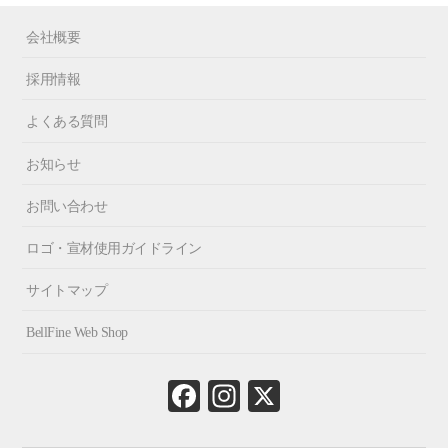
会社概要
採用情報
よくある質問
お知らせ
お問い合わせ
ロゴ・宣材使用ガイドライン
サイトマップ
BellFine Web Shop
Fa
In
X
ce
st
bo
ag