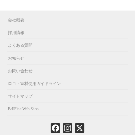
会社概要
採用情報
よくある質問
お知らせ
お問い合わせ
ロゴ・宣材使用ガイドライン
サイトマップ
BellFine Web Shop
Fa
In
X
ce
st