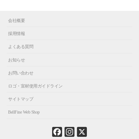
会社概要
採用情報
よくある質問
お知らせ
お問い合わせ
ロゴ・宣材使用ガイドライン
サイトマップ
BellFine Web Shop
Fa
In
X
ce
st