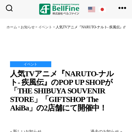
ベ
ル
ホーム
>
お知らせ
>
イベント
>
人気TVアニメ『NARUTO-ナルト- 疾風伝』のPOP UP
フ
ァ
イ
ン
イベント
人気TVアニメ『NARUTO-ナル
ト- 疾風伝』のPOP UP SHOPが
「THE SHIBUYA SOUVENIR
STORE」「GIFTSHOP The
AkiBa」の2店舗にて開催中！
« 新しいお知らせ
過去のお知らせ »