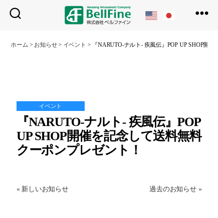
ベ
ル
ホーム
>
お知らせ
>
イベント
>
『NARUTO-ナルト- 疾風伝』POP UP SH
フ
ァ
イ
ン
イベント
『NARUTO-ナルト- 疾風伝』POP
UP SHOP開催を記念して送料無料
クーポンプレゼント！
« 新しいお知らせ
過去のお知らせ »