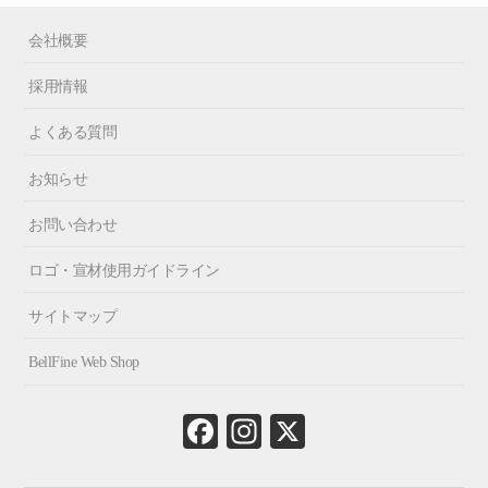
会社概要
採用情報
よくある質問
お知らせ
お問い合わせ
ロゴ・宣材使用ガイドライン
サイトマップ
BellFine Web Shop
Fa
In
X
ce
st
bo
ag