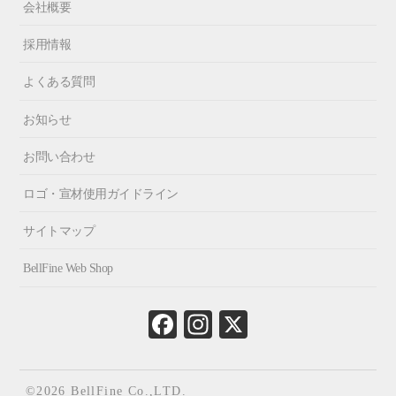
会社概要
採用情報
よくある質問
お知らせ
お問い合わせ
ロゴ・宣材使用ガイドライン
サイトマップ
BellFine Web Shop
Fa
In
X
ce
st
bo
ag
ok
ra
©2026 BellFine Co.,LTD.