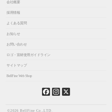
会社概要
採用情報
よくある質問
お知らせ
お問い合わせ
ロゴ・宣材使用ガイドライン
サイトマップ
BellFine Web Shop
Fa
In
X
ce
st
bo
ag
ok
ra
©2026 BellFine Co.,LTD.