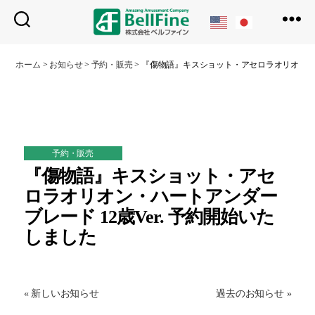
ベ
ル
ホーム
>
お知らせ
>
予約・販売
>
『傷物語』キスショット・アセロラオリオン・ハー
フ
ァ
イ
ン
予約・販売
『傷物語』キスショット・アセ
ロラオリオン・ハートアンダー
ブレード 12歳Ver. 予約開始いた
しました
« 新しいお知らせ
過去のお知らせ »