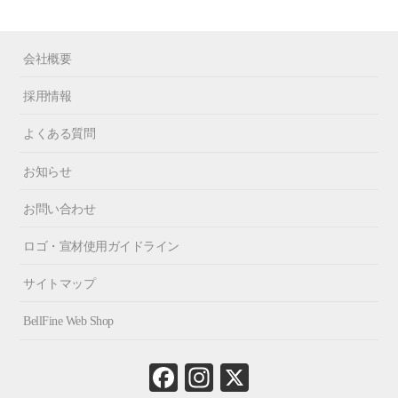
会社概要
採用情報
よくある質問
お知らせ
お問い合わせ
ロゴ・宣材使用ガイドライン
サイトマップ
BellFine Web Shop
Fa
In
X
ce
st