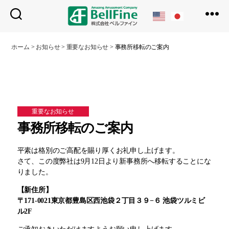
ベ
ル
ホーム
>
お知らせ
>
重要なお知らせ
>
事務所移転のご案内
フ
ァ
イ
ン
重要なお知らせ
事務所移転のご案内
平素は格別のご高配を賜り厚くお礼申し上げます。
さて、この度弊社は9月12日より新事務所へ移転することにな
りました。
【新住所】
〒171-0021東京都豊島区西池袋２丁目３９−６ 池袋ツルミビ
ル2F