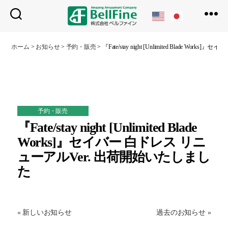
ベ
ル
ホーム
>
お知らせ
>
予約・販売
>
『Fate/stay night [Unlimited Blade 
フ
ァ
イ
ン
予約・販売
『Fate/stay night [Unlimited Blade
Works]』セイバー 白ドレス リニ
ューアルVer. 出荷開始いたしまし
た
« 新しいお知らせ
過去のお知らせ »