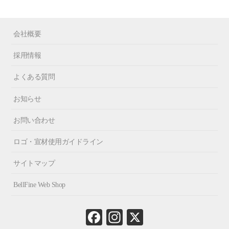
会社概要
採用情報
よくある質問
お知らせ
お問い合わせ
ロゴ・宣材使用ガイドライン
サイトマップ
BellFine Web Shop
Fa
In
X
ce
st