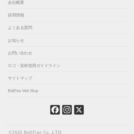
会社概要
採用情報
よくある質問
お知らせ
お問い合わせ
ロゴ・宣材使用ガイドライン
サイトマップ
BellFine Web Shop
Fa
In
X
ce
st
bo
ag
ok
ra
©2026 BellFine Co.,LTD.