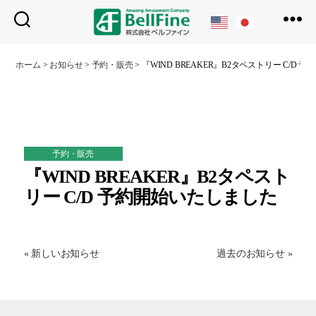
ベ
ル
ホーム
>
お知らせ
>
予約・販売
>
『WIND BREAKER』B2タペストリー C/D
フ
ァ
イ
ン
予約・販売
『WIND BREAKER』B2タペスト
リー C/D 予約開始いたしました
« 新しいお知らせ
過去のお知らせ »