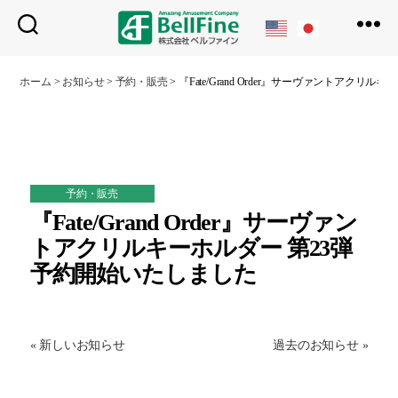
ベ
ル
ホーム
>
お知らせ
>
予約・販売
>
『Fate/Grand Order』サーヴァントアクリ
フ
ァ
イ
ン
予約・販売
『Fate/Grand Order』サーヴァン
トアクリルキーホルダー 第23弾
予約開始いたしました
« 新しいお知らせ
過去のお知らせ »