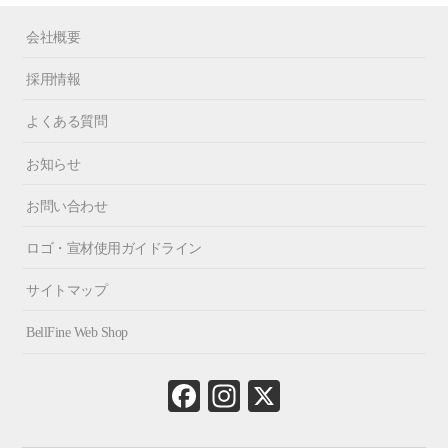
会社概要
採用情報
よくある質問
お知らせ
お問い合わせ
ロゴ・宣材使用ガイドライン
サイトマップ
BellFine Web Shop
Fa
In
X
ce
st
bo
ag