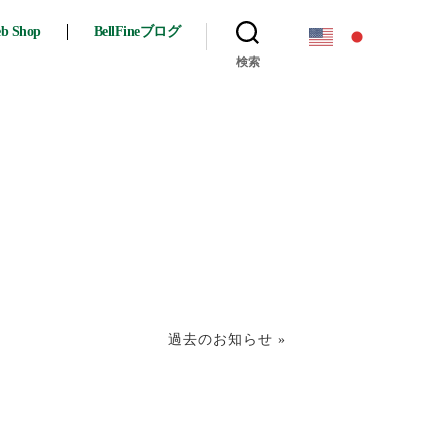
eb Shop
BellFineブログ
検索
過去のお知らせ »