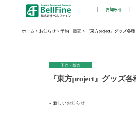
お知らせ
ベ
ル
フ
ホーム
>
お知らせ
>
予約・販売
>
『東方project』グッズ
ァ
イ
ン
予約・販売
『東方project』グッ
« 新しいお知らせ