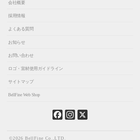
会社概要
採用情報
よくある質問
お知らせ
お問い合わせ
ロゴ・宣材使用ガイドライン
サイトマップ
BellFine Web Shop
Fa
In
X
ce
st
bo
ag
ok
ra
©2026 BellFine Co.,LTD.