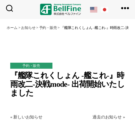
ベ
ル
ホーム
>
お知らせ
>
予約・販売
>
『艦隊これくしょん -艦これ-』時雨改二-決戦m
フ
ァ
イ
ン
予約・販売
『艦隊これくしょん -艦これ-』時
雨改二-決戦mode- 出荷開始いたし
ました
« 新しいお知らせ
過去のお知らせ »