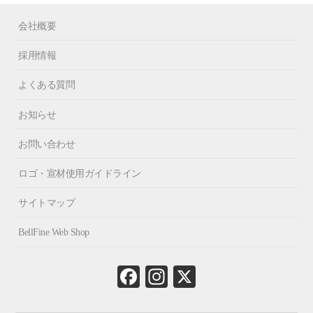
会社概要
採用情報
よくある質問
お知らせ
お問い合わせ
ロゴ・宣材使用ガイドライン
サイトマップ
BellFine Web Shop
Fa
In
X
ce
st
bo
ag