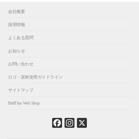
会社概要
採用情報
よくある質問
お知らせ
お問い合わせ
ロゴ・宣材使用ガイドライン
サイトマップ
BellFine Web Shop
Fa
In
X
ce
st
bo
ag