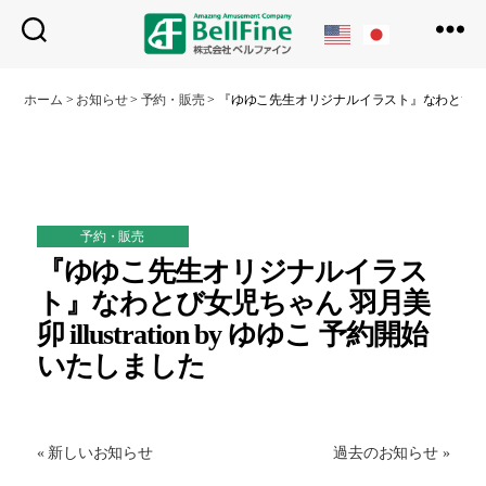
ベ
ル
ホーム
>
お知らせ
>
予約・販売
>
『ゆゆこ先生オリジナルイラスト』なわとび女児ちゃん 
フ
ァ
イ
ン
予約・販売
『ゆゆこ先生オリジナルイラス
ト』なわとび女児ちゃん 羽月美
卯 illustration by ゆゆこ 予約開始
いたしました
« 新しいお知らせ
過去のお知らせ »