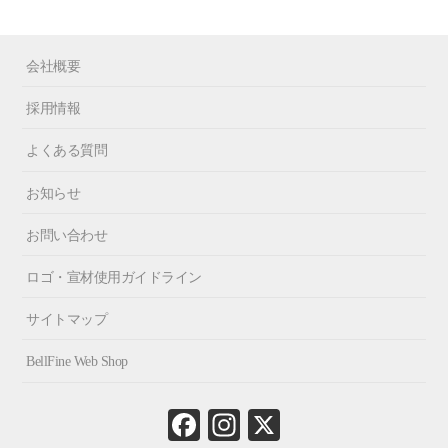
会社概要
採用情報
よくある質問
お知らせ
お問い合わせ
ロゴ・宣材使用ガイドライン
サイトマップ
BellFine Web Shop
Fa
In
X
ce
st