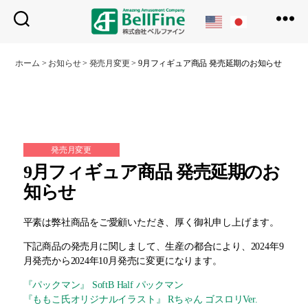
ベ
ル
ホーム
>
お知らせ
>
発売月変更
>
9月フィギュア商品 発売延期のお知らせ
フ
ァ
イ
ン
発売月変更
9月フィギュア商品 発売延期のお
知らせ
平素は弊社商品をご愛顧いただき、厚く御礼申し上げます。
下記商品の発売月に関しまして、生産の都合により、2024年9
月発売から2024年10月発売に変更になります。
『パックマン』 SoftB Half パックマン
『ももこ氏オリジナルイラスト』 Rちゃん ゴスロリVer.