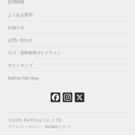
採用情報
よくある質問
お知らせ
お問い合わせ
ロゴ・宣材使用ガイドライン
サイトマップ
BellFine Web Shop
Fa
In
X
ce
st
bo
ag
ok
ra
©2026 BellFine Co.,LTD.
m
プライバシーポリシー
英語翻訳について