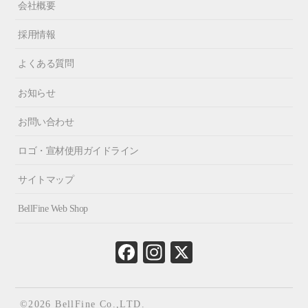
会社概要
採用情報
よくある質問
お知らせ
お問い合わせ
ロゴ・宣材使用ガイドライン
サイトマップ
BellFine Web Shop
Fa
In
X
ce
st
bo
ag
ok
ra
©2026 BellFine Co.,LTD.