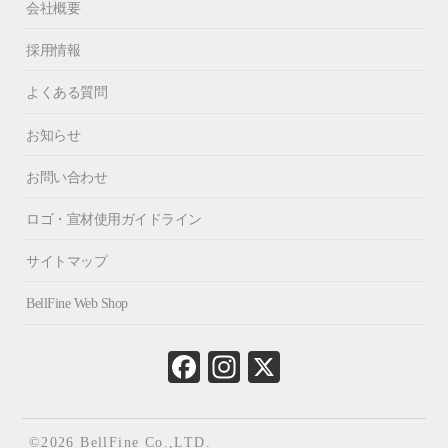
会社概要
採用情報
よくある質問
お知らせ
お問い合わせ
ロゴ・宣材使用ガイドライン
サイトマップ
BellFine Web Shop
Fa
In
X
ce
st
bo
ag
ok
ra
©2026 BellFine Co.,LTD.