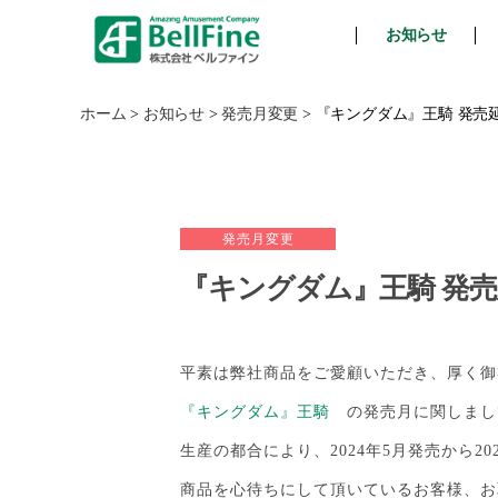
お知らせ
ベ
ル
フ
ホーム
>
お知らせ
>
発売月変更
>
『キングダム』王騎 発売
ァ
イ
ン
発売月変更
『キングダム』王騎 発
平素は弊社商品をご愛顧いただき、厚く御
『キングダム』王騎
の発売月に関しまし
生産の都合により、2024年5月発売から2
商品を心待ちにして頂いているお客様、お