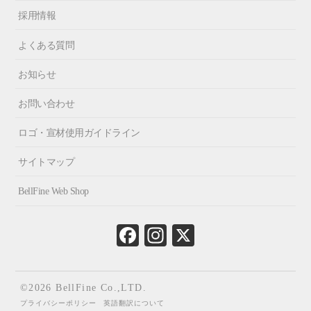
採用情報
よくある質問
お知らせ
お問い合わせ
ロゴ・宣材使用ガイドライン
サイトマップ
BellFine Web Shop
Fa
In
X
ce
st
bo
ag
ok
ra
©2026 BellFine Co.,LTD.
m
プライバシーポリシー
英語翻訳について