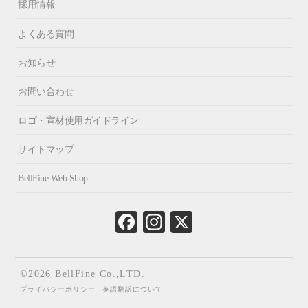
採用情報
よくある質問
お知らせ
お問い合わせ
ロゴ・宣材使用ガイドライン
サイトマップ
BellFine Web Shop
Fa
In
X
ce
st
bo
ag
ok
ra
©2026 BellFine Co.,LTD.
m
プライバシーポリシー
英語翻訳について