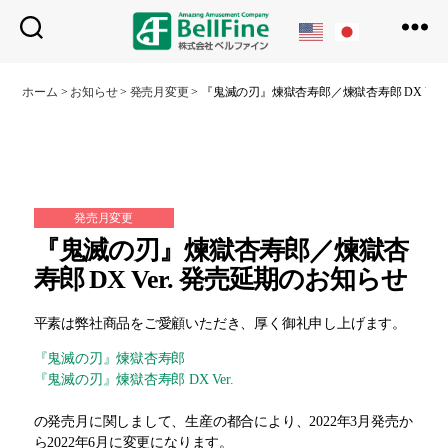
ベ
ル
ホーム
>
お知らせ
>
発売月変更
>
『鬼滅の刃』煉獄杏寿郎／煉獄杏寿郎 DX Ver
フ
ァ
イ
ン
発売月変更
『鬼滅の刃』煉獄杏寿郎／煉獄杏
寿郎 DX Ver. 発売延期のお知らせ
平素は弊社商品をご愛顧いただき、厚く御礼申し上げます。
『鬼滅の刃』煉獄杏寿郎
『鬼滅の刃』煉獄杏寿郎 DX Ver.
の発売月に関しまして、生産の都合により、2022年3月発売か
ら2022年6月に変更になります。