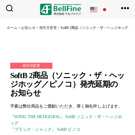
ベ
ル
ホーム
>
お知らせ
>
発売月変更
>
SoftB 2商品（ソニック・ザ・ヘッジホッグ
フ
ァ
イ
ン
発売月変更
SoftB 2商品（ソニック・ザ・ヘッ
ジホッグ／ピノコ）発売延期の
お知らせ
平素は弊社商品をご愛顧いただき、厚く御礼申し上げます。
『SONIC THE HEDGEHOG』 SoftB ソニック・ザ・ヘッジホ
ッグ
『ブラック・ジャック』 SoftB ピノコ