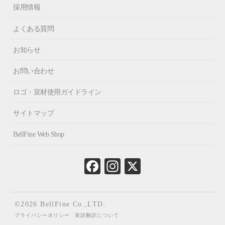
採用情報
よくある質問
お知らせ
お問い合わせ
ロゴ・宣材使用ガイドライン
サイトマップ
BellFine Web Shop
Fa
In
X
ce
st
bo
ag
ok
ra
©2026 BellFine Co.,LTD.
m
プライバシーポリシー
英語翻訳について