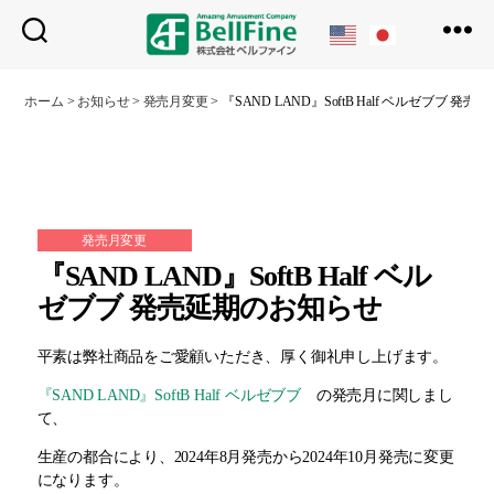
ベ
ル
ホーム
>
お知らせ
>
発売月変更
>
『SAND LAND』SoftB Half ベルゼブブ 発
フ
ァ
イ
ン
発売月変更
『SAND LAND』SoftB Half ベル
ゼブブ 発売延期のお知らせ
平素は弊社商品をご愛顧いただき、厚く御礼申し上げます。
『SAND LAND』SoftB Half ベルゼブブ
の発売月に関しまし
て、
生産の都合により、2024年8月発売から2024年10月発売に変更
になります。