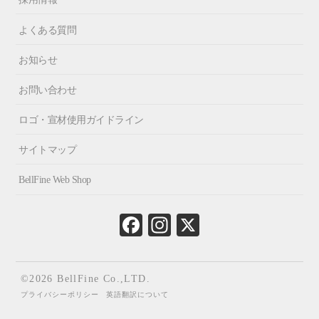
よくある質問
お知らせ
お問い合わせ
ロゴ・宣材使用ガイドライン
サイトマップ
BellFine Web Shop
Fa
In
X
ce
st
bo
ag
ok
ra
©2026 BellFine Co.,LTD.
m
プライバシーポリシー
英語翻訳について