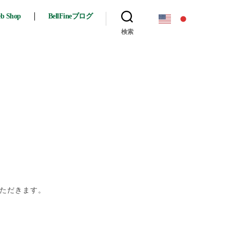
eb Shop
BellFineブログ
検索
いただきます。