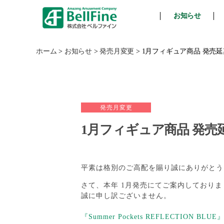
お知らせ
ベ
ル
フ
ホーム
>
お知らせ
>
発売月変更
>
1月フィギュア商品 発売
ァ
イ
ン
発売月変更
1月フィギュア商品 発売
平素は格別のご高配を賜り誠にありがとう
さて、本年 1月発売にてご案内しており
誠に申し訳ございません。
『Summer Pockets REFLECTION 