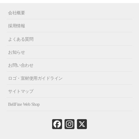
会社概要
採用情報
よくある質問
お知らせ
お問い合わせ
ロゴ・宣材使用ガイドライン
サイトマップ
BellFine Web Shop
Fa
In
X
ce
st
bo
ag