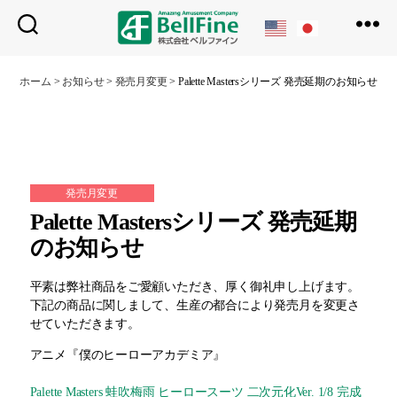
ベ
ル
ホーム
>
お知らせ
>
発売月変更
>
Palette Mastersシリーズ 発売延期のお知らせ
フ
ァ
イ
ン
発売月変更
Palette Mastersシリーズ 発売延期
のお知らせ
平素は弊社商品をご愛顧いただき、厚く御礼申し上げます。
下記の商品に関しまして、生産の都合により発売月を変更さ
せていただきます。
アニメ『僕のヒーローアカデミア』
Palette Masters 蛙吹梅雨 ヒーロースーツ 二次元化Ver. 1/8 完成