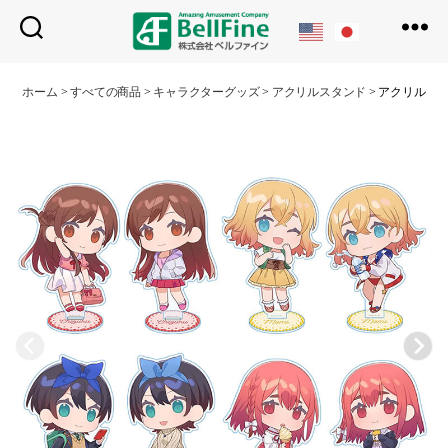
ベ
ル
ホーム
>
すべての商品
>
キャラクターグッズ
>
アクリルスタンド
>
アクリルス
フ
ァ
イ
ン