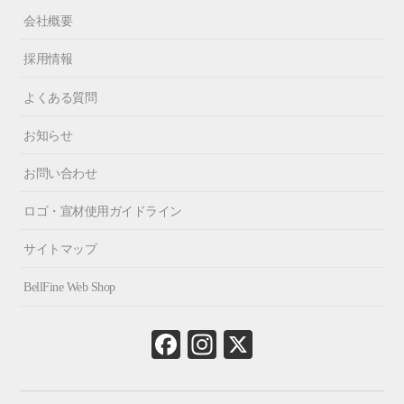
会社概要
採用情報
よくある質問
お知らせ
お問い合わせ
ロゴ・宣材使用ガイドライン
サイトマップ
BellFine Web Shop
Fa
In
X
ce
st
bo
ag