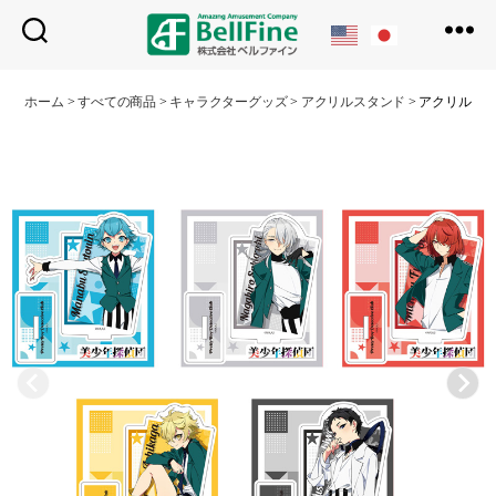
ベ
ル
ホーム
>
すべての商品
>
キャラクターグッズ
>
アクリルスタンド
>
アクリルス
フ
ァ
イ
ン