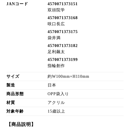
JANコード
4570071373151
双頭院学
4570071373168
咲口長広
4570071373175
袋井満
4570071373182
足利飆太
4570071373199
指輪創作
サイズ
約W100mm×H110mm
製造
日本
商品形態
OPP袋入り
材質
アクリル
対象年齢
15歳以上
【商品説明】