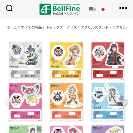
ベ
ル
ホーム
>
すべての商品
>
キャラクターグッズ
>
アクリルスタンド
>
アクリルジ
フ
ァ
イ
ン