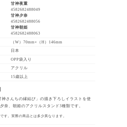
甘神夜重
4582682488049
甘神夕奈
4582682488056
甘神朝姫
4582682488063
（W）70mm×（H）146mm
日本
OPP袋入り
アクリル
15歳以上
】
甘神さんちの縁結び」の描き下ろしイラストを使
夕奈、朝姫のアクリルスタンド3種類です。
品です。実際の商品とは多少異なります。