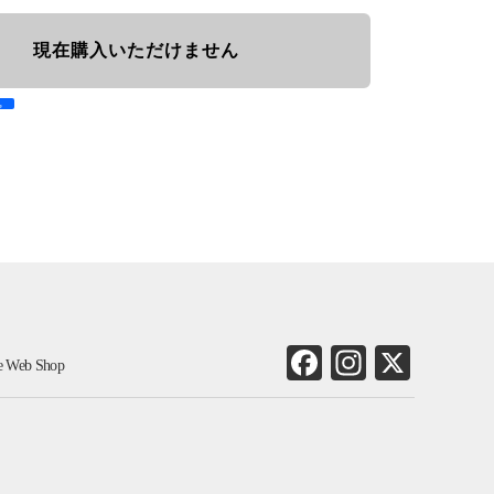
現在購入いただけません
e
Fa
In
X
ne Web Shop
ce
st
bo
ag
ok
ra