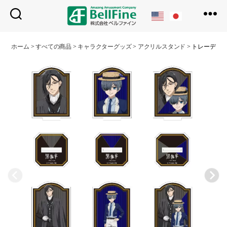
ベ
ル
ホーム
>
すべての商品
>
キャラクターグッズ
>
アクリルスタンド
>
トレーディ
フ
ァ
イ
ン