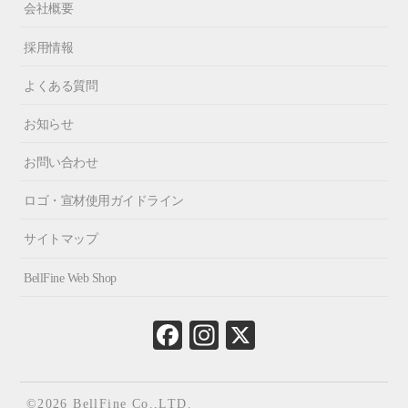
会社概要
採用情報
よくある質問
お知らせ
お問い合わせ
ロゴ・宣材使用ガイドライン
サイトマップ
BellFine Web Shop
Fa
In
X
ce
st
bo
ag
ok
ra
©2026 BellFine Co.,LTD.