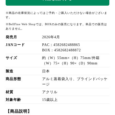
※商品の在庫状況によってはご予約・ご購入いただけない場合がございま
す。
※BellFine Web Shopでは、BOXのみの販売になります。単品での販売は
ありません。
発売月
2026年4月
JANコード
PAC：4582682488865
BOX：4582682488872
サイズ
約（W）55mm×（H）75mm/外箱
（W）75×（H）90×（D）90mm
製造
日本
商品形態
アルミ蒸着袋入り、ブラインドパッケ
ージ
材質
アクリル
対象年齢
15歳以上
【商品説明】