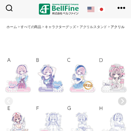
ベ
ル
ホーム
>
すべての商品
>
キャラクターグッズ
>
アクリルスタンド
>
アクリルス
フ
ァ
イ
ン