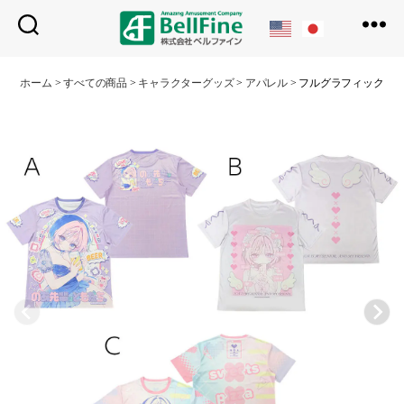
ベ
ル
ホーム
>
すべての商品
>
キャラクターグッズ
>
アパレル
>
フルグラフィックTシ
フ
ァ
イ
ン