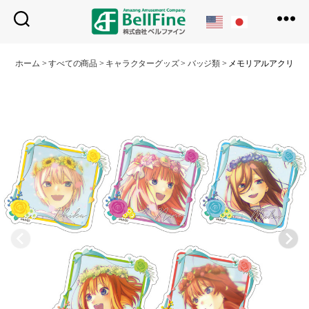
ベ
ル
ホーム
>
すべての商品
>
キャラクターグッズ
>
バッジ類
>
メモリアルアクリル
フ
ァ
イ
ン