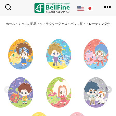
ベ
ル
ホーム
>
すべての商品
>
キャラクターグッズ
>
バッジ類
>
トレーディングたま
フ
ァ
イ
ン