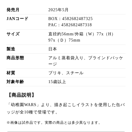
発売月
2025年5月
JANコード
BOX：4582682487325
PAC：4582682487318
サイズ
直径約56mm/外箱（W）77x（H）
97x（Ｄ）75mm
製造
日本
商品形態
アルミ蒸着袋入り、ブラインドパッケ
ージ
材質
ブリキ、スチール
対象年齢
15歳以上
【商品説明】
「幼稚園WARS」より、描き起こしイラストを使用した缶バ
ッジが全10種で登場です。
※画像は試作品です。実際の商品とは多少異なります。