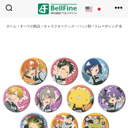
ベ
ル
ホーム
>
すべての商品
>
キャラクターグッズ
>
バッジ類
>
トレーディング 缶バ
フ
ァ
イ
ン