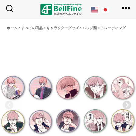
ベ
ル
ホーム
>
すべての商品
>
キャラクターグッズ
>
バッジ類
>
トレーディング 缶バッ
フ
ァ
イ
ン