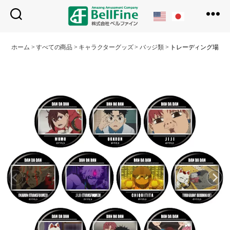
ベ
ル
ホーム
>
すべての商品
>
キャラクターグッズ
>
バッジ類
>
トレーディング場面写缶バ
フ
ァ
イ
ン