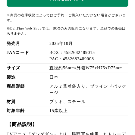
※商品の在庫状況によってはご予約・ご購入いただけない場合がございま
す。
※BellFine Web Shopでは、BOXのみの販売になります。単品での販売は
ありません。
発売月
2025年10月
JANコード
BOX：4582682489015
PAC：4582682489008
サイズ
直径約56mm/外箱W75xH75xD75mm
製造
日本
商品形態
アルミ蒸着袋入り、ブラインドパッケ
ージ
材質
ブリキ、スチール
対象年齢
15歳以上
【商品説明】
TVアニメ『ダンダダン』より、場面写を使用したトレーデ