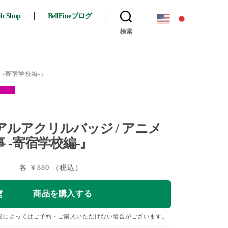
eb Shop
BellFineブログ
検索
 -寄宿学校編-』
り
アルアクリルバッジ / アニメ
 -寄宿学校編-』
各 ￥880 （税込）
況によってはご予約・ご購入いただけない場合がございます。