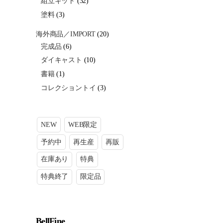
組立キット
(32)
塗料
(3)
海外商品／IMPORT
(20)
完成品
(6)
ダイキャスト
(10)
書籍
(1)
コレクショントイ
(3)
NEW
WEB限定
予約中
再生産
再販
在庫あり
特典
特典終了
限定品
BellFine