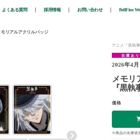
よくある質問
採用情報
お問い合わせ
BellFine W
メモリアルアクリルバッジ
アニメ『黒執事
在庫あ
2026年4月
メモリ
『黒執事
価格
※商品の在庫状