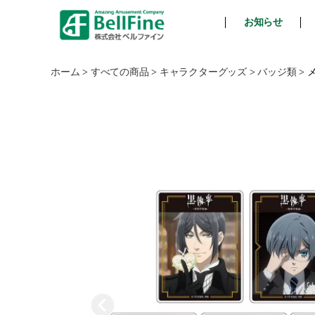
お知らせ
ベ
ル
フ
ホーム
>
すべての商品
>
キャラクターグッズ
>
バッジ類
>
ァ
イ
ン