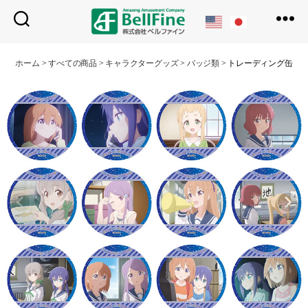
ベ
ル
ホーム
>
すべての商品
>
キャラクターグッズ
>
バッジ類
>
トレーディング缶バ
フ
ァ
イ
ン