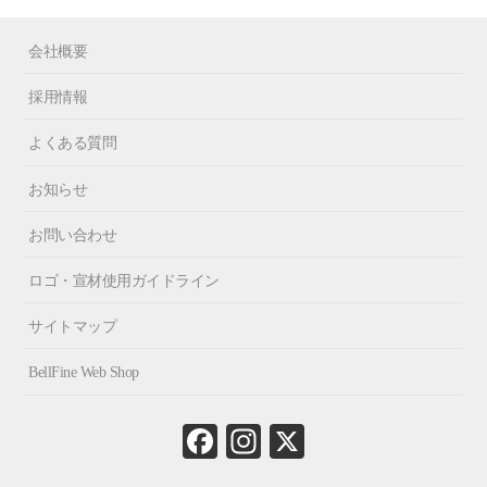
会社概要
採用情報
よくある質問
お知らせ
お問い合わせ
ロゴ・宣材使用ガイドライン
サイトマップ
BellFine Web Shop
Fa
In
X
ce
st
bo
ag