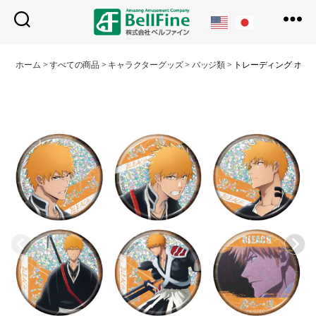
ベ
ル
ホーム
>
すべての商品
>
キャラクターグッズ
>
バッジ類
>
トレーディング ホロ
フ
ァ
イ
ン