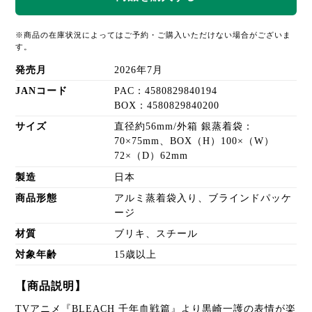
※商品の在庫状況によってはご予約・ご購入いただけない場合がございま
す。
発売月
2026年7月
JANコード
PAC：4580829840194
BOX：4580829840200
サイズ
直径約56mm/外箱 銀蒸着袋：
70×75mm、BOX（H）100×（W）
72×（D）62mm
製造
日本
商品形態
アルミ蒸着袋入り、ブラインドパッケ
ージ
材質
ブリキ、スチール
対象年齢
15歳以上
【商品説明】
TVアニメ『BLEACH 千年血戦篇』より黒崎一護の表情が楽