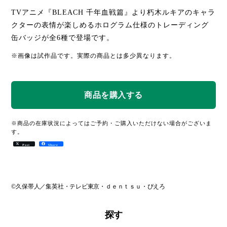
TVアニメ『BLEACH 千年血戦篇』より朽木ルキアのキャラ
クターの表情が楽しめるホログラム仕様のトレーディング
缶バッジが全6種で登場です。
※画像は試作品です。実際の商品とは多少異なります。
※商品の在庫状況によってはご予約・ご購入いただけない場合がございま
す。
Post
Share
©久保帯人／集英社・テレビ東京・ｄｅｎｔｓｕ・ぴえろ
探す