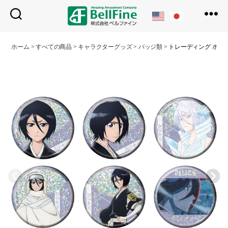
ベ
ル
ホーム
>
すべての商品
>
キャラクターグッズ
>
バッジ類
>
トレーディング ホロ
フ
ァ
イ
ン