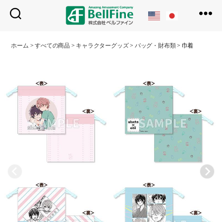
ベ
ル
ホーム
>
すべての商品
>
キャラクターグッズ
>
バッグ・財布類
>
巾着
フ
ァ
イ
ン