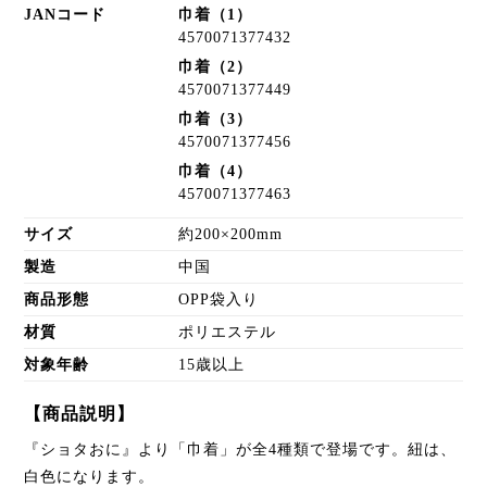
JANコード
巾着（1）
4570071377432
巾着（2）
4570071377449
巾着（3）
4570071377456
巾着（4）
4570071377463
サイズ
約200×200mm
製造
中国
商品形態
OPP袋入り
材質
ポリエステル
対象年齢
15歳以上
【商品説明】
『ショタおに』より「巾着」が全4種類で登場です。紐は、
白色になります。