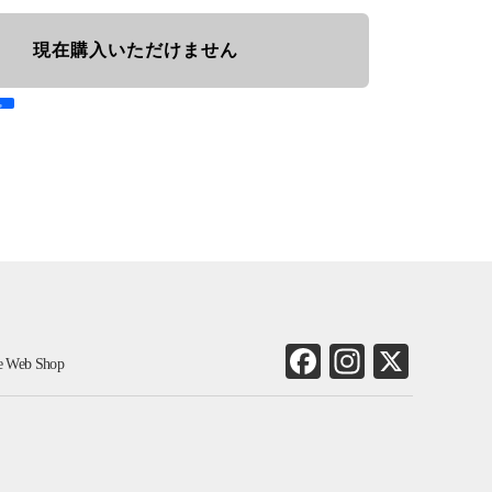
現在購入いただけません
e
Fa
In
X
ne Web Shop
ce
st
bo
ag
ok
ra