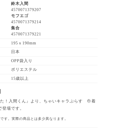
鈴木入間
4570071379207
モフエゴ
4570071379214
集合
4570071379221
195ｘ190mm
日本
OPP袋入り
ポリエステル
15歳以上
】
した！入間くん』より、ちゃいキャラぷらす 巾着
で登場です。
品です。実際の商品とは多少異なります。