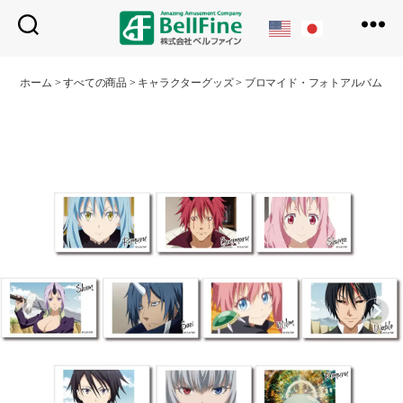
ベ
ル
ホーム
>
すべての商品
>
キャラクターグッズ
>
ブロマイド・フォトアルバム
>
フ
ァ
イ
ン