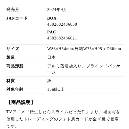
発売月
2024年9月
JANコード
BOX
4582682486038
PAC
4582682486021
サイズ
W86×H54mm/外箱W75×H95ｘD30mm
製造
日本
商品形態
アルミ蒸着袋入り、ブラインドパッケ
ージ
材質
紙
対象年齢
15歳以上
【商品説明】
TVアニメ『転生したらスライムだった件』より、場面写を
使用したトレーディングのフォト風カードが全10種で登場
です。