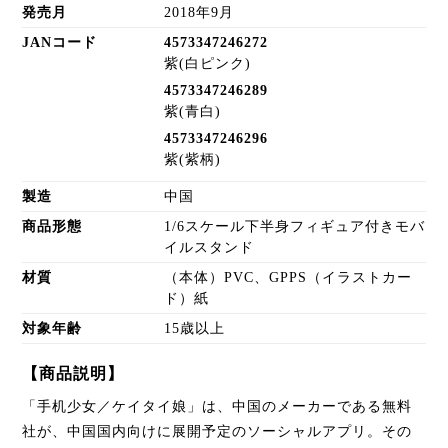
発売月
2018年9月
JANコード
4573347246272
紫(白ピンク)
4573347246289
紫(青白)
4573347246296
紫(紫柄)
製造
中国
商品形態
1/6スケール下半身フィギュア付きモバ
イルスタンド
材質
（本体）PVC、GPPS（イラストカー
ド）紙
対象年齢
15歳以上
【商品説明】
「手机少女／ケイタイ娘」は、中国のメーカーである無料
社が、中国国内向けに展開予定のソーシャルアプリ。その