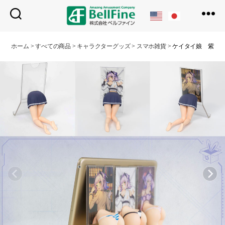
ベ
ル
ホーム
>
すべての商品
>
キャラクターグッズ
>
スマホ雑貨
>
ケイタイ娘 紫(白ピ
フ
ァ
イ
ン