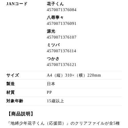
JANコード
花子くん
4570071376084
八尋寧々
4570071376091
源光
4570071376107
ミツバ
4570071376114
つかさ
4570071376121
サイズ
A4（縦）310×（横）220mm
製造
日本
材質
PP
対象年齢
15歳以上
【商品説明】
『地縛少年花子くん（応援団）』のクリアファイルが全5種