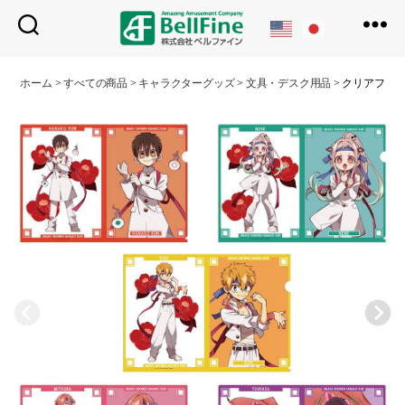
ベ
ル
ホーム
>
すべての商品
>
キャラクターグッズ
>
文具・デスク用品
>
クリアファ
フ
ァ
イ
ン