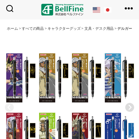
ベ
ル
ホーム
>
すべての商品
>
キャラクターグッズ
>
文具・デスク用品
>
デルガード
フ
ァ
イ
ン